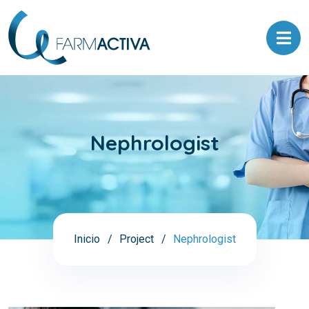
Nephrologist
Inicio
Project
Nephrologist