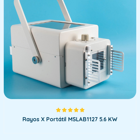
Rated
5.00
out
Rayos X Portátil MSLAB1127 5.6 KW
of 5