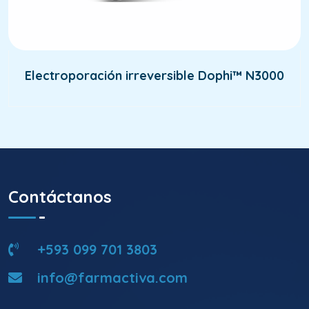
Electroporación irreversible Dophi™ N3000
Contáctanos
+593 099 701 3803
info@farmactiva.com